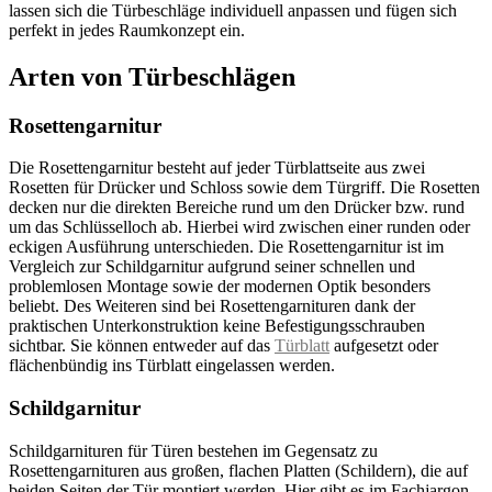
lassen sich die Türbeschläge individuell anpassen und fügen sich
perfekt in jedes Raumkonzept ein.
Arten von Türbeschlägen
Rosettengarnitur
Die Rosettengarnitur besteht auf jeder Türblattseite aus zwei
Rosetten für Drücker und Schloss sowie dem Türgriff. Die Rosetten
decken nur die direkten Bereiche rund um den Drücker bzw. rund
um das Schlüsselloch ab. Hierbei wird zwischen einer runden oder
eckigen Ausführung unterschieden. Die Rosettengarnitur ist im
Vergleich zur Schildgarnitur aufgrund seiner schnellen und
problemlosen Montage sowie der modernen Optik besonders
beliebt. Des Weiteren sind bei Rosettengarnituren dank der
praktischen Unterkonstruktion keine Befestigungsschrauben
sichtbar. Sie können entweder auf das
Türblatt
aufgesetzt oder
flächenbündig ins Türblatt eingelassen werden.
Schildgarnitur
Schildgarnituren für Türen bestehen im Gegensatz zu
Rosettengarnituren aus großen, flachen Platten (Schildern), die auf
beiden Seiten der Tür montiert werden. Hier gibt es im Fachjargon