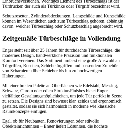
Einbruchsversuchen. Wichtiges Element des Türbeschlags ist der
Türdrücker, der auch als Türklinke oder Türgriff bezeichnet wird.
Schutzrosetten, Zylinderabdeckungen, Langschilde und Kurzschilde
können im Wesentlichen auch zum Türbeschlag gehören, abhängig
davon, welcher Türbeschlag oder Schutzbeschlag angebracht wird.
Zeitgemäße Türbeschläge in Vollendung
Enger steht seit über 25 Jahren für durchdachte Türbeschläge, die
modernes Design, handwerkliche Präzision und funktionalen
Komfort vereinen. Das Sortiment umfasst eine große Auswahl an
Türgriffen, Rosetten, Schiebetürgriffen und passendem Zubehör –
von Scharnieren über Schieber bis hin zu hochwertigen
Halterungen.
Mit einer breiten Palette an Oberflächen wie Edelstahl, Messing,
Schwarz, Chrom oder edlen Struktur-Finishes bietet Enger
vielfältige Gestaltungsmöglichkeiten, um jede Tür perfekt in Szene
zu setzen. Die Designs sind bewusst klar, zeitlos und ergonomisch
gestaltet, sodass sie sich harmonisch in moderne wie klassische
Raumkonzepte einfügen.
Egal, ob für Neubauten, Renovierungen oder stilvolle
Objekteinrichtungen – Enger liefert Lösungen, die höchste